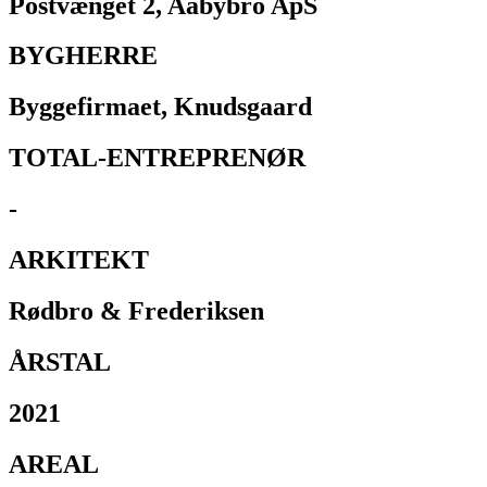
Postvænget 2, Aabybro ApS
BYGHERRE​
Byggefirmaet, Knudsgaard​
TOTAL-ENTREPRENØR
-
ARKITEKT​
Rødbro & Frederiksen
ÅRSTAL​
2021
AREAL​