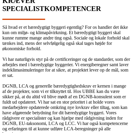
KRÆVER
SPECIALISTKOMPETENCER
Så hvad er et bæredygtigt byggeri egentlig? For os handler det ikke
kun om miljø- og klimapåvirkning. Et bæredygtigt byggeri skal
kunne rumme mange andre ting også. Sociale og lokale forhold skal
tænkes ind, mens der selvfølgelig også skal tages højde for
økonomiske forhold.
Vi har naturligvis styr på de certificeringer og de standarder, som der
arbejdes med i bæredygtige byggerier. Vi energiberegner samt laver
indeklimasimuleringer for at sikre, at projektet lever op de mål, som
er sat.
DGNB, LCA og generelle bæredygtighedskrav er kernen i mange
af de projekter, som vi er tilknyttet til. Hos UBBE kan du være
sikker på, at du altid vil blive mødt af en DGNB-konsulent som er
fuldt ud opdateret. Vi har sat en stor prioritet i at holde vores
medarbejdere opdaterede omkring nye lovkrav eller tiltag, som kan
have afgørende betydning for dit bæredygtige byggeri. Vores
rådgivere er specialister og kan hjælpe med rådgivning inden for
DGNB, EU-taksonomi, LCA og LCC. Vi har også kompetencerne
og erfaringen til at kunne udføre LCA-beregninger på alle