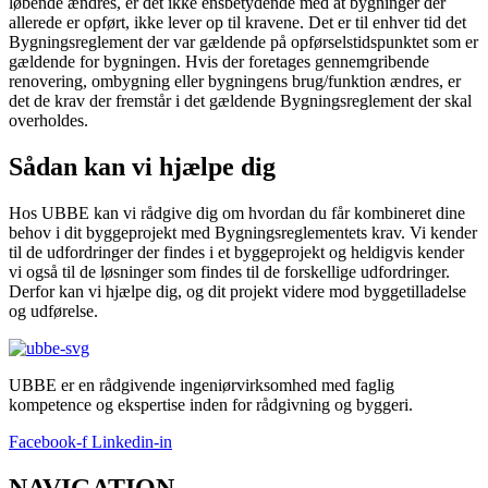
løbende ændres, er det ikke ensbetydende med at bygninger der
allerede er opført, ikke lever op til kravene. Det er til enhver tid det
Bygningsreglement der var gældende på opførselstidspunktet som er
gældende for bygningen. Hvis der foretages gennemgribende
renovering, ombygning eller bygningens brug/funktion ændres, er
det de krav der fremstår i det gældende Bygningsreglement der skal
overholdes.
Sådan kan vi hjælpe dig
Hos UBBE kan vi rådgive dig om hvordan du får kombineret dine
behov i dit byggeprojekt med Bygningsreglementets krav. Vi kender
til de udfordringer der findes i et byggeprojekt og heldigvis kender
vi også til de løsninger som findes til de forskellige udfordringer.
Derfor kan vi hjælpe dig, og dit projekt videre mod byggetilladelse
og udførelse.
UBBE er en rådgivende ingeniørvirksomhed med faglig
kompetence og ekspertise inden for rådgivning og byggeri.
Facebook-f
Linkedin-in
NAVIGATION